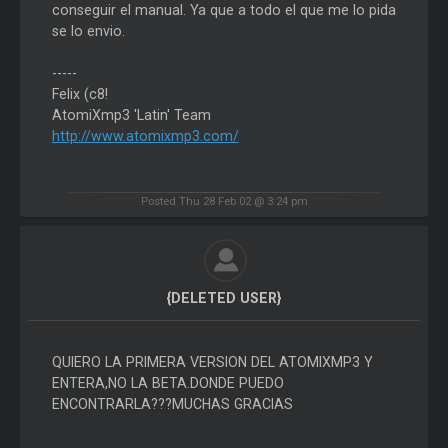
conseguir el manual. Ya que a todo el que me lo pida
se lo envio.
-----
Felix (c8!
AtomiXmp3 'Latin' Team
http://www.atomixmp3.com/
Posted Thu 28 Feb 02 @ 3:24 pm
{DELETED USER}
QUIERO LA PRIMERA VERSION DEL ATOMIXMP3 Y
ENTERA,NO LA BETA.DONDE PUEDO
ENCONTRARLA???MUCHAS GRACIAS