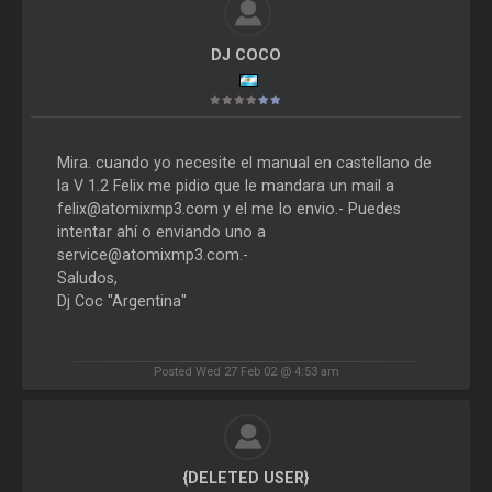
DJ COCO
Mira. cuando yo necesite el manual en castellano de
la V 1.2 Felix me pidio que le mandara un mail a
felix@atomixmp3.com y el me lo envio.- Puedes
intentar ahí o enviando uno a
service@atomixmp3.com.-
Saludos,
Dj Coc "Argentina"
Posted Wed 27 Feb 02 @ 4:53 am
{DELETED USER}