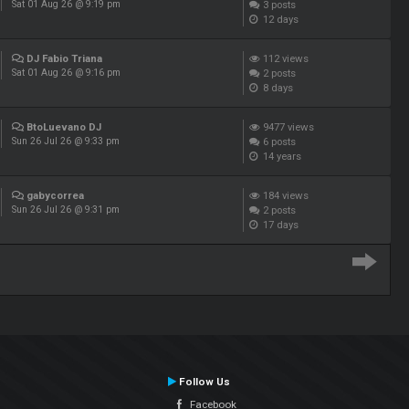
3
posts
Sat 01 Aug 26 @ 9:19 pm
12 days
DJ Fabio Triana
112
views
2
posts
Sat 01 Aug 26 @ 9:16 pm
8 days
BtoLuevano DJ
9477
views
6
posts
Sun 26 Jul 26 @ 9:33 pm
14 years
gabycorrea
184
views
2
posts
Sun 26 Jul 26 @ 9:31 pm
17 days
Follow Us
Facebook