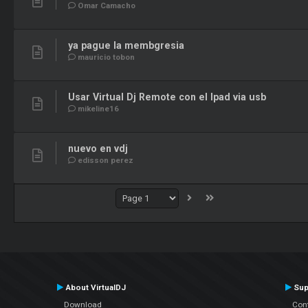
Omar Camacho
ya pague la membgresia
mauricio tobon
Usar Virtual Dj Remote con el Ipad via usb
mikeline16
nuevo en vdj
edisson perez
About VirtualDJ
Sup
Download
Con