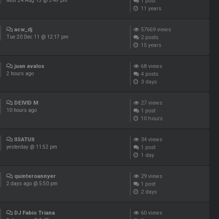
1
post
Mon 24 Aug 15 @ 3:49 pm
11 years
acw_dj
57669
views
2
posts
Tue 20 Dec 11 @ 12:17 pm
15 years
juan avalos
68
views
4
posts
2 hours ago
3 days
DEIVID M
27
views
1
post
10 hours ago
10 hours
IISATUII
34
views
1
post
yesterday @ 11:52 pm
1 day
quinteroannyer
29
views
1
post
2 days ago @ 5:50 pm
2 days
DJ Fabio Triana
60
views