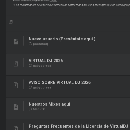
*Los moderadores se reservan el derecho de borrar todos aquellos mensajes que no crean aprop
Nuevo usuario (Preséntate aquí )
pochitodj
VIRTUAL DJ 2026
gabycorrea
AVISO SOBRE VIRTUAL DJ 2026
gabycorrea
Nuestros Mixes aqui !
Man-Tk
Preguntas Frecuentes de la Licencia de VirtualDJ 