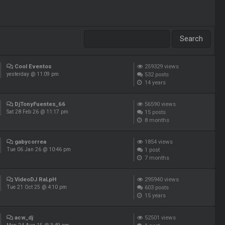
Cool Eventos
259329
views
532
posts
yesterday @ 11:09 pm
14 years
DjTonyFuentes_66
56590
views
15
posts
Sat 28 Feb 26 @ 11:17 pm
8 months
gabycorrea
1854
views
1
post
Tue 06 Jan 26 @ 10:46 pm
7 months
VideoDJ RaLpH
295940
views
603
posts
Tue 21 Oct 25 @ 4:10 pm
15 years
acw_dj
52501
views