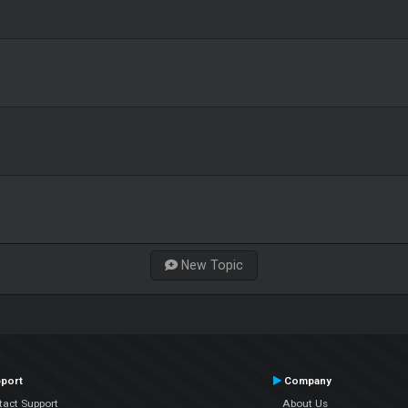
New Topic
port
Company
tact Support
About Us