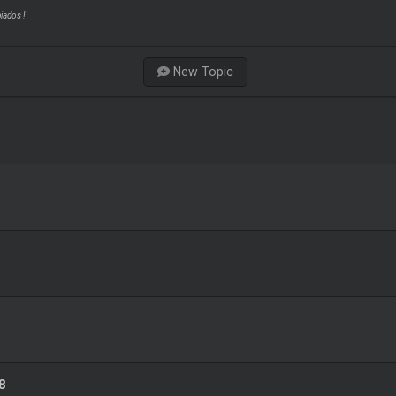
iados !
New Topic
8