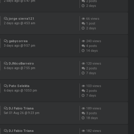
2
posts
2 days ago @ 5:47 pm
2 days
jorge sierra121
66
views
1
post
2 days ago @ 4:53 am
2 days
gabycorrea
240
views
4
posts
3 days ago @ 9:57 pm
14 days
DJNicoBarreiro
120
views
2
posts
6 days ago @ 7:55 pm
7 days
Pato Selekta
103
views
2
posts
6 days ago @ 10:53 pm
7 days
DJ Fabio Triana
189
views
3
posts
Sat 01 Aug 26 @ 9:23 pm
18 days
DJ Fabio Triana
182
views