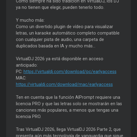
Como siempre ha sido tradición en VirtualDJ, los DJ
ya no tienen que elegir, pueden tenerlo todo.
Y mucho más:
Como un divertido plugin de vídeo para visualizar
letras, un karaoke automático completo compatible
con cualquier pista de audio, una carpeta de
duplicados basada en IA y mucho más...
VirtualDJ 2026 ya está disponible en acceso
anticipado:
PC:
https://virtualdj.com/download/pc/earlyaccess
MAC:
https://virtualdj.com/download/mac/earlyaccess
Ten en cuenta que la función AIPrompt requiere una
licencia PRO y que las letras solo se mostrarán en las
canciones más populares, a menos que tengas una
licencia PRO.
Tras VirtualDJ 2026, llega VirtualDJ 2026 Parte 2, que
presenta aún más tecnología de vanguardia que sigue