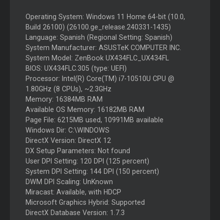
Operating System: Windows 11 Home 64-bit (10.0,
Build 26100) (26100.ge_release.240331-1435)
Language: Spanish (Regional Setting: Spanish)
System Manufacturer: ASUSTeK COMPUTER INC.
System Model: ZenBook UX434FLC_UX434FL
BIOS: UX434FLC.305 (type: UEFI)
Processor: Intel(R) Core(TM) i7-10510U CPU @
1.80GHz (8 CPUs), ~2.3GHz
Memory: 16384MB RAM
Available OS Memory: 16182MB RAM
Page File: 6215MB used, 10991MB available
Windows Dir: C:\WINDOWS
DirectX Version: DirectX 12
DX Setup Parameters: Not found
User DPI Setting: 120 DPI (125 percent)
System DPI Setting: 144 DPI (150 percent)
DWM DPI Scaling: UnKnown
Miracast: Available, with HDCP
Microsoft Graphics Hybrid: Supported
DirectX Database Version: 1.7.3