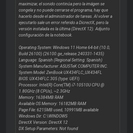
maximizar, el sonido continúa pero la imágen se
congela y no puede cerrarse el programa, hay que
hacerlo desde el administrador de tareas. Al volver a
ejecutarlo sale un error referido a DicrectX, pero la
versión instalada es la última (DirectX 12). Adjunto
configuración de la notebook.
Operating System: Windows 11 Home 64-bit (10.0,
Build 26100) (26100.ge_release.240331-1435)
Language: Spanish (Regional Setting: Spanish)
System Manufacturer: ASUSTeK COMPUTER INC.
System Model: ZenBook UX434FLC_UX434FL
BIOS: UX434FLC.305 (type: UEFI)
Processor: Intel(R) Core(TM) i7-10510U CPU @
1.80GHz (8 CPUs), ~2.3GHz
Memory: 16384MB RAM
Available OS Memory: 16182MB RAM
Page File: 6215MB used, 10991MB available
Windows Dir: C:\WINDOWS
DirectX Version: DirectX 12
DX Setup Parameters: Not found