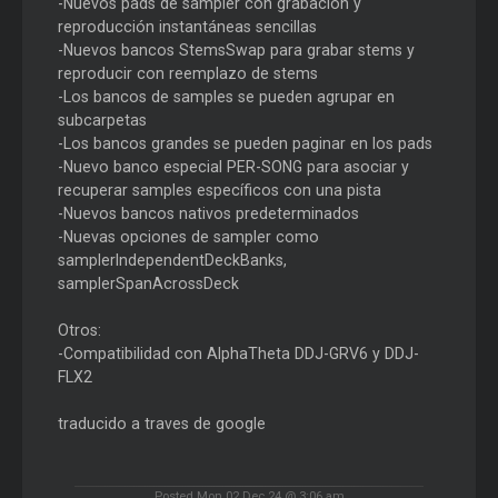
-Nuevos pads de sampler con grabación y
reproducción instantáneas sencillas
-Nuevos bancos StemsSwap para grabar stems y
reproducir con reemplazo de stems
-Los bancos de samples se pueden agrupar en
subcarpetas
-Los bancos grandes se pueden paginar en los pads
-Nuevo banco especial PER-SONG para asociar y
recuperar samples específicos con una pista
-Nuevos bancos nativos predeterminados
-Nuevas opciones de sampler como
samplerIndependentDeckBanks,
samplerSpanAcrossDeck
Otros:
-Compatibilidad con AlphaTheta DDJ-GRV6 y DDJ-
FLX2
traducido a traves de google
Posted Mon 02 Dec 24 @ 3:06 am