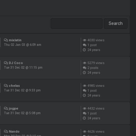
mixlatin
4030
views
1
post
Thu 02 Jan 03 @ 6:09 am
24 years
DJ Coco
5279
views
2
posts
Tue 31 Dec 02 @ 11:15 pm
24 years
chelas
4985
views
1
post
Tue 31 Dec 02 @ 9:33 pm
24 years
jogpe
4432
views
1
post
Tue 31 Dec 02 @ 5:08 pm
24 years
Nando
4626
views