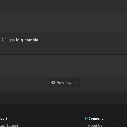
2.1...pa lo q cambia..
New Topic
port
Company
tact Support
About Us