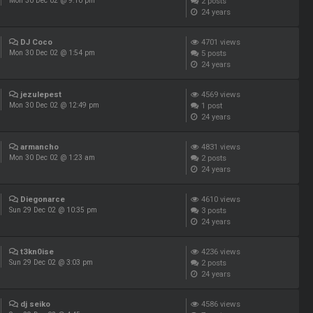
2
posts
Mon 30 Dec 02 @ 9:10 pm
24 years
DJ Coco
4701
views
5
posts
Mon 30 Dec 02 @ 1:54 pm
24 years
jezulepest
4569
views
1
post
Mon 30 Dec 02 @ 12:49 pm
24 years
armancho
4831
views
2
posts
Mon 30 Dec 02 @ 1:23 am
24 years
Diegonarce
4610
views
3
posts
Sun 29 Dec 02 @ 10:35 pm
24 years
t3kn0ise
4236
views
2
posts
Sun 29 Dec 02 @ 3:03 pm
24 years
dj seiko
4586
views