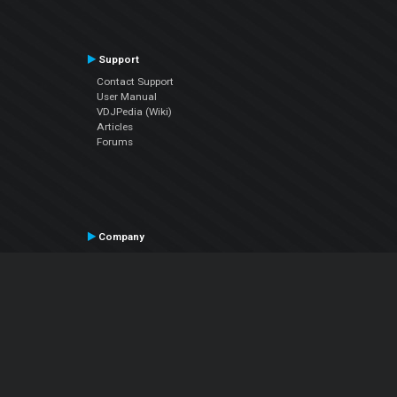
Support
Contact Support
User Manual
VDJPedia (Wiki)
Articles
Forums
Company
About Us
Contact Us
Privacy Policy
EULA