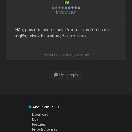
Moderator
Não, pois não uso iTunes. Procure nos fóruns em
inglês, talvez haja situações similares.
Posted Fri 17 Oct 25 @ 5:04 pm
Post reply
About VirtualDJ
Download
Buy
Features
Price & Licenses