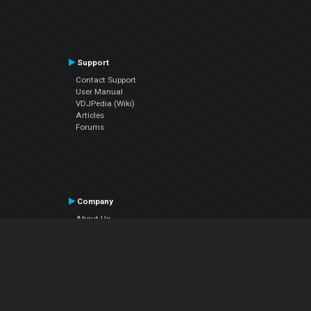
Support
Contact Support
User Manual
VDJPedia (Wiki)
Articles
Forums
Company
About Us
Contact Us
Privacy Policy
EULA