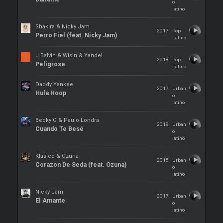
o
latino
Shakira & Nicky Jam
2017
Pop
Perro Fiel (feat. Nicky Jam)
Latino
J Balvin & Wisin & Yandel
2018
Pop
Peligrosa
Latino
Daddy Yankee
2017
Urban
Hula Hoop
o
latino
Becky G & Paulo Londra
2018
Urban
Cuando Te Besé
o
latino
Klasico & Ozuna
2015
Urban
Corazon De Seda (feat. Ozuna)
o
latino
Nicky Jam
2017
Urban
El Amante
o
latino