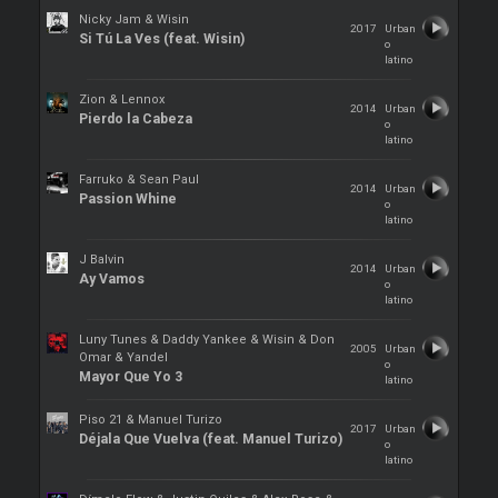
Nicky Jam & Wisin
2017
Urban
Si Tú La Ves (feat. Wisin)
o
latino
Zion & Lennox
2014
Urban
Pierdo la Cabeza
o
latino
Farruko & Sean Paul
2014
Urban
Passion Whine
o
latino
J Balvin
2014
Urban
Ay Vamos
o
latino
Luny Tunes & Daddy Yankee & Wisin & Don
2005
Urban
Omar & Yandel
o
Mayor Que Yo 3
latino
Piso 21 & Manuel Turizo
2017
Urban
Déjala Que Vuelva (feat. Manuel Turizo)
o
latino