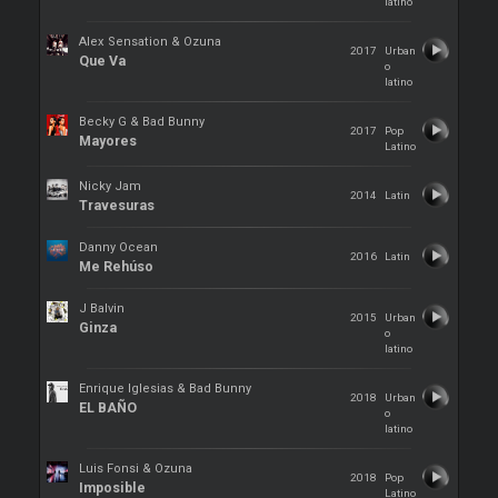
latino
Alex Sensation & Ozuna
2017
Urban
Que Va
o
latino
Becky G & Bad Bunny
2017
Pop
Mayores
Latino
Nicky Jam
2014
Latin
Travesuras
Danny Ocean
2016
Latin
Me Rehúso
J Balvin
2015
Urban
Ginza
o
latino
Enrique Iglesias & Bad Bunny
2018
Urban
EL BAÑO
o
latino
Luis Fonsi & Ozuna
2018
Pop
Imposible
Latino