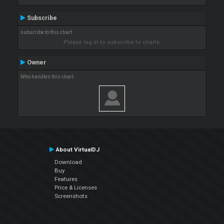
Subscribe
subscribe to this chart
Please log in to subscribe to charts.
Owner
Who handles this chart
About VirtualDJ
Download
Buy
Features
Price & Licenses
Screenshots