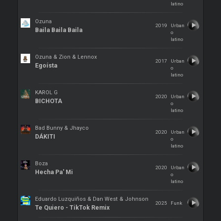
latino
Ozuna
2019
Urban
Baila Baila Baila
o
latino
Ozuna & Zion & Lennox
2017
Urban
Egoísta
o
latino
KAROL G
2020
Urban
BICHOTA
o
latino
Bad Bunny & Jhayco
2020
Urban
DÁKITI
o
latino
Boza
2020
Urban
Hecha Pa' Mi
o
latino
Eduardo Luzquiños & Dan West & Johnson
2025
Funk
Te Quiero - TikTok Remix