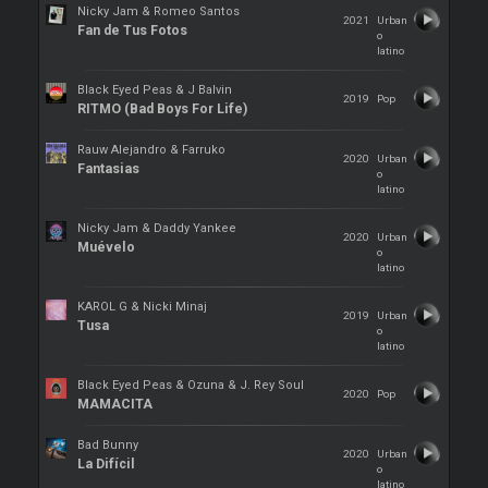
Nicky Jam & Romeo Santos
2021
Urban
Fan de Tus Fotos
o
latino
Black Eyed Peas & J Balvin
2019
Pop
RITMO (Bad Boys For Life)
Rauw Alejandro & Farruko
2020
Urban
Fantasias
o
latino
Nicky Jam & Daddy Yankee
2020
Urban
Muévelo
o
latino
KAROL G & Nicki Minaj
2019
Urban
Tusa
o
latino
Black Eyed Peas & Ozuna & J. Rey Soul
2020
Pop
MAMACITA
Bad Bunny
2020
Urban
La Difícil
o
latino