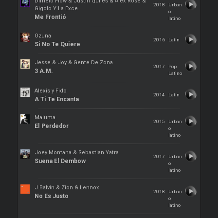
Dímelo Flow & Justin Quiles & Alex Rose &
2018
Urban
Gigolo Y La Exce
o
Me Frontió
latino
Ozuna
2016
Latin
Si No Te Quiere
Jesse & Joy & Gente De Zona
2017
Pop
3 A.M.
Latino
Alexis y Fido
2014
Latin
A Ti Te Encanta
Maluma
2015
Urban
El Perdedor
o
latino
Joey Montana & Sebastian Yatra
2017
Urban
Suena El Dembow
o
latino
J Balvin & Zion & Lennox
2018
Urban
No Es Justo
o
latino