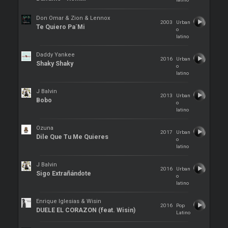
Don Omar & Zion & Lennox
2003
Urban
Te Quiero Pa´Mi
o
latino
Daddy Yankee
2016
Urban
Shaky Shaky
o
latino
J Balvin
2013
Urban
Bobo
o
latino
Ozuna
2017
Urban
Dile Que Tu Me Quieres
o
latino
J Balvin
2016
Urban
Sigo Extrañándote
o
latino
Enrique Iglesias & Wisin
2016
Pop
DUELE EL CORAZON (feat. Wisin)
Latino