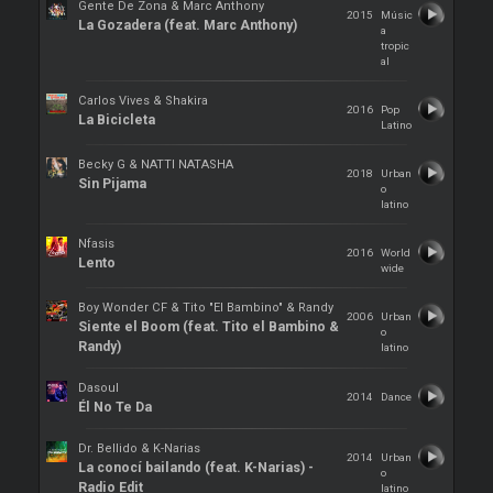
Gente De Zona & Marc Anthony
2015
Músic
La Gozadera (feat. Marc Anthony)
a
tropic
al
Carlos Vives & Shakira
2016
Pop
La Bicicleta
Latino
Becky G & NATTI NATASHA
2018
Urban
Sin Pijama
o
latino
Nfasis
2016
World
Lento
wide
Boy Wonder CF & Tito "El Bambino" & Randy
2006
Urban
Siente el Boom (feat. Tito el Bambino &
o
Randy)
latino
Dasoul
2014
Dance
Él No Te Da
Dr. Bellido & K-Narias
2014
Urban
La conocí bailando (feat. K-Narias) -
o
Radio Edit
latino