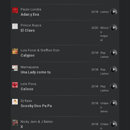
Paulo Londra
2018
Latino
Adan y Eva
Prince Royce
2020
Músic
El Clavo
a
tropic
al
Luis Fonsi & Stefflon Don
2018
Pop
Calypso
Latino
Mamajuana
2018
Pop
Una Lady como tu
Latino
Lele Pons
2018
Pop
Celoso
Latino
Dj Kass
2018
Urban
Scooby Doo Pa Pa
o
latino
Nicky Jam & J Balvin
2018
Urban
X
o