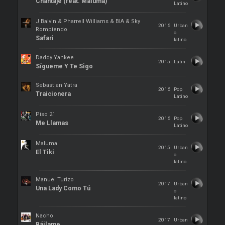
Chantaje (feat. Maluma)
Latino
J Balvin & Pharrell Williams & BIA & Sky
2016
Urban
Rompiendo
o
Safari
latino
Daddy Yankee
2015
Latin
Sígueme Y Te Sigo
Sebastian Yatra
2016
Pop
Traicionera
Latino
Piso 21
2016
Pop
Me Llamas
Latino
Maluma
2015
Urban
El Tiki
o
latino
Manuel Turizo
2017
Urban
Una Lady Como Tú
o
latino
Nacho
2017
Urban
Báilame