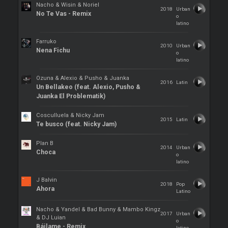
Nacho & Wisin & Noriel
2018
Urban
No Te Vas - Remix
o
latino
Farruko
2010
Urban
Nena Fichu
o
latino
Ozuna & Alexio & Pusho & Juanka
2016
Latin
Un Bellakeo (feat. Alexio, Pusho &
Juanka El Problematik)
Cosculluela & Nicky Jam
2015
Latin
Te busco (feat. Nicky Jam)
Plan B
2014
Urban
Choca
o
latino
J Balvin
2018
Pop
Ahora
Latino
Nacho & Yandel & Bad Bunny & Mambo Kingz
2017
Urban
& DJ Luian
o
Báilame - Remix
latino