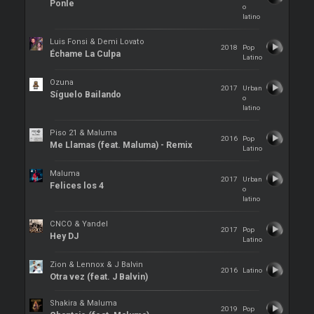
Ponle
o
latino
Luis Fonsi & Demi Lovato
2018
Pop
Échame La Culpa
Latino
Ozuna
2017
Urban
Síguelo Bailando
o
latino
Piso 21 & Maluma
2016
Pop
Me Llamas (feat. Maluma) - Remix
Latino
Maluma
2017
Urban
Felices los 4
o
latino
CNCO & Yandel
2017
Pop
Hey DJ
Latino
Zion & Lennox & J Balvin
2016
Latino
Otra vez (feat. J Balvin)
Shakira & Maluma
2019
Pop