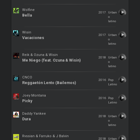
Wolfine
2017
Urban
Bella
o
latino
Wisin
2017
Urban
Vacaciones
o
latino
Reik & Ozuna & Wisin
2018
Urban
Me Niego (feat. Ozuna & Wisin)
o
latino
CNCO
2016
Pop
Reggaetón Lento (Bailemos)
Latino
Joey Montana
2016
Pop
Picky
Latino
Daddy Yankee
2018
Urban
Dura
o
latino
Rvssian & Farruko & J Balvin
2018
Urban