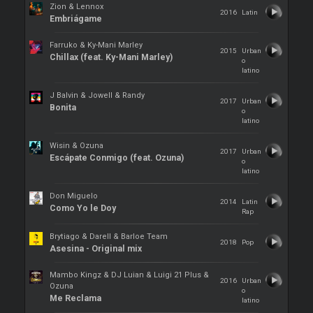
Zion & Lennox
2016
Latin
Embriágame
Farruko & Ky-Mani Marley
2015
Urban
Chillax (feat. Ky-Mani Marley)
o
latino
J Balvin & Jowell & Randy
2017
Urban
Bonita
o
latino
Wisin & Ozuna
2017
Urban
Escápate Conmigo (feat. Ozuna)
o
latino
Don Miguelo
2014
Latin
Como Yo le Doy
Rap
Brytiago & Darell & Barloe Team
2018
Pop
Asesina - Original mix
Mambo Kingz & DJ Luian & Luigi 21 Plus &
2016
Urban
Ozuna
o
Me Reclama
latino