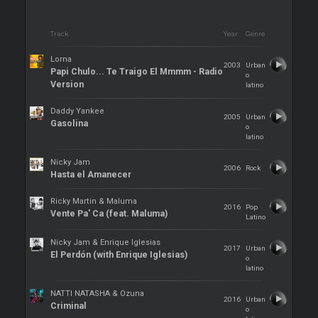
Track
Year
Genre
Lorna
2003
Urban
Papi Chulo... Te Traigo El Mmmm - Radio
o
Version
latino
Daddy Yankee
2005
Urban
Gasolina
o
latino
Nicky Jam
2006
Rock
Hasta el Amanecer
Ricky Martin & Maluma
2016
Pop
Vente Pa' Ca (feat. Maluma)
Latino
Nicky Jam & Enrique Iglesias
2017
Urban
El Perdón (with Enrique Iglesias)
o
latino
NATTI NATASHA & Ozuna
2016
Urban
Criminal
o