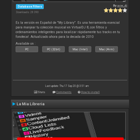
By
acw_dj
Database Filters
Downloads: 28 390
Es la versión en Español de "My Library". Es una herramienta esencial
para manjear tu colección musical en VirtualDJ 8, con filtros y
ordenamientos inteligentes para localizar rápidamente tus tracks en tu
fonoteca!. Actualizado ahora para la decada de 2010
Available on :
PC
PC (32bit)
Mac (Intel)
Mac (Arm)
Last update: Thu 17 Sep 20 @ 3:51 am
Stats
Comments
How to install
La Mia Libreria