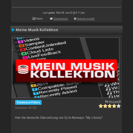
Last update: Mon 08 Jun 20 @ 9:11 pm
Stats
Comments
How to install
Meine Musik Kollektion
By
{moved}
Database Filters
Downloads: 40 592
Hier die deutsche Übersetzung von Dj-In-Norways "My Library".