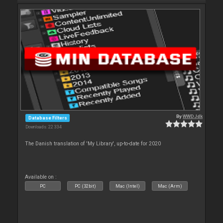
By
WWDJdk
Database Filters
Downloads: 22 334
The Danish translation of 'My Library', up-to-date for 2020
Available on :
PC
PC (32bit)
Mac (Intel)
Mac (Arm)