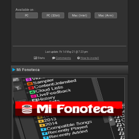
Available on :
PC
PC (32bit)
Mac (Intel)
Mac (Arm)
Last update: Fri 14 May 21 @ 7:23 pm
Stats
Comments
How to install
Mi Fonoteca