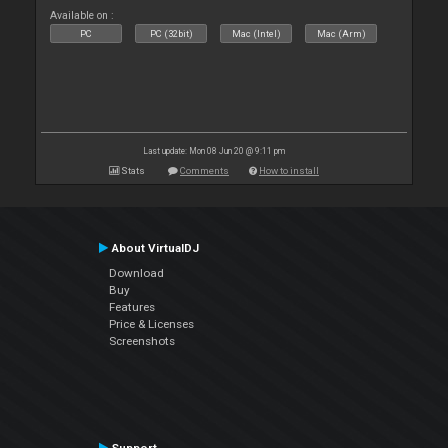
Available on :
PC
PC (32bit)
Mac (Intel)
Mac (Arm)
Last update: Mon 08 Jun 20 @ 9:11 pm
Stats
Comments
How to install
About VirtualDJ
Download
Buy
Features
Price & Licenses
Screenshots