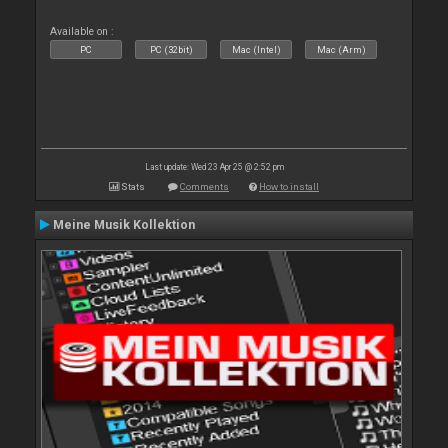
Available on :
PC
PC (32bit)
Mac (Intel)
Mac (Arm)
Last update: Wed 23 Apr 25 @ 2:52 pm
Stats
Comments
How to install
Meine Musik Kollektion